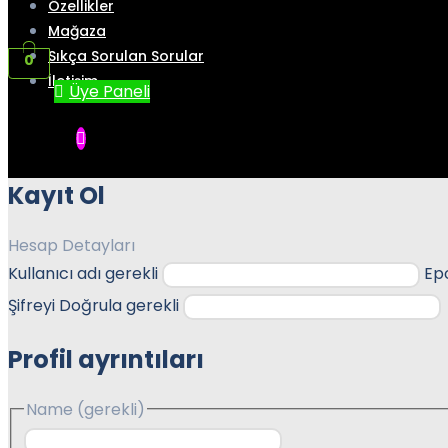
Özellikler
Mağaza
Sıkça Sorulan Sorular
0
İletişim
Üye Paneli
Kayıt Ol
Hesap Detayları
Kullanıcı adı
gerekli
Ep
Şifreyi Doğrula
gerekli
Profil ayrıntıları
Name
(gerekli)