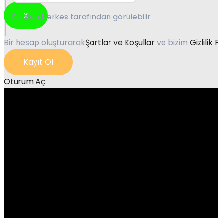
X
Bu alan
Herkes
tarafından görülebilir
Bir hesap oluşturarak
Şartlar ve Koşullar
ve bizim
Gizlilik 
Kayıt Ol
Oturum Aç