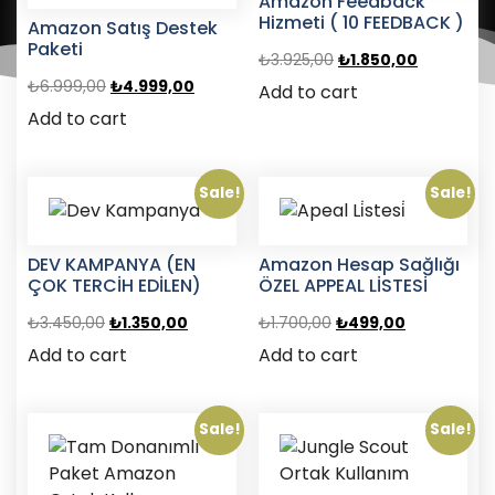
Amazon Feedback
Hizmeti ( 10 FEEDBACK )
Amazon Satış Destek
Paketi
₺
3.925,00
₺
1.850,00
₺
6.999,00
₺
4.999,00
Add to cart
Add to cart
Sale!
Sale!
DEV KAMPANYA (EN
Amazon Hesap Sağlığı
ÇOK TERCİH EDİLEN)
ÖZEL APPEAL LİSTESİ
₺
3.450,00
₺
1.350,00
₺
1.700,00
₺
499,00
Add to cart
Add to cart
Sale!
Sale!