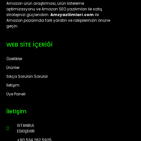
Amazon ürün araştırması, ürün listeleme
optimizasyonu ve Amazon SEO yazılımları ile satış
stratejinizi güçlendirin.
Amzyazilimlari.com
ile
Amazon pazarında fark yaratın ve rakiplerinizin önüne
geçin.
WEB SİTE İÇERİĞİ
Özellikler
Ürünler
Sıkça Sorulan Sorular
İletişim
Üye Paneli
İletişim
İSTANBUL
ESKİŞEHİR
+90 534 262 5925