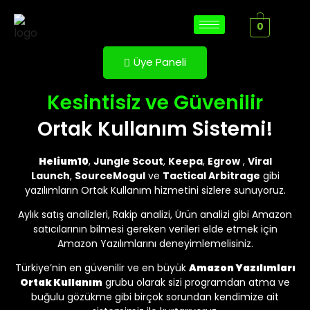
0
Üye Paneli
Kesintisiz ve Güvenilir
Ortak Kullanım Sistemi!
Helium10
,
Jungle Scout
,
Keepa
,
Egrow
,
Viral
Launch
,
SourceMogul
ve
Tactical Arbitrage
gibi
yazılımların Ortak Kullanım hizmetini sizlere sunuyoruz.
Aylık satış analizleri, Rakip analizi, Ürün analizi gibi Amazon
satıcılarının bilmesi gereken verileri elde etmek için
Amazon Yazılımlarını deneyimlemelisiniz.
Türkiye’nin en güvenilir ve en büyük
Amazon Yazılımları
Ortak Kullanım
grubu olarak sizi programdan atma ve
buğulu gözükme gibi birçok sorundan kendimize ait