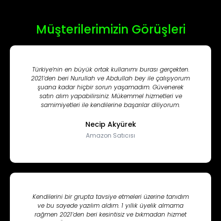
Müşterilerimizin Görüşleri
Türkiye’nin en büyük ortak kullanımı burası gerçekten.
2021’den beri Nurullah ve Abdullah bey ile çalışıyorum
şuana kadar hiçbir sorun yaşamadım. Güvenerek
satın alım yapabilirsiniz. Mükemmel hizmetleri ve
samimiyetleri ile kendilerine başarılar diliyorum.
Necip Akyürek
Amazon Satıcısı
Kendilerini bir grupta tavsiye etmeleri üzerine tanıdım
ve bu sayede yazılım aldım. 1 yıllık üyelik almama
rağmen 2021’den beri kesintisiz ve bıkmadan hizmet