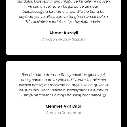
sundular. Ücretlerinin uygunluğu ve kendilerinin güven
ve samimiyeti zaten başka bir yerde nadir
bulabileceğiniz bir hizmettir. Kendilerine bana bu
sayfada yer verdikleri için ve bu güzel hizmeti bizlere
7/24 kesintisiz sundukları için teşekkür ederim.
Ahmet Kuzeyli
Amazon ve Ebay Satıcısı
Ben de bütün Amazon Danışmanlıkları gibi birçok
danışmanımı buraya yönlendiriyorum kendilerinin
hizmeti harika, bu mecrada en büyük ve en güvenilir
oluşum olduklarını bizlere hissettiriyorlar. Helium10’un
Türkiye distribütörü olmayı hakkediyorlar bence 😊
Mehmet Akif Birol
Amazon Danışmanı