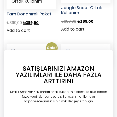
Jungle Scout Ortak
Kullanım
Tam Donanımlı Paket
₺
390,00
₺
269,00
₺
899,00
₺
389,90
Add to cart
Add to cart
Sale!
SATIŞLARINIZI AMAZON
Helium10 Ortak
SellerAmp Ortak
YAZILIMLARI İLE DAHA FAZLA
Kullanım
Kullanım
ARTTIRIN!
₺
330,00
₺
235,00
₺
195,00
Add to cart
Kiralık Amazon Yazılımları ortak kullanım sistemi ile size birden
Add to cart
fazla yenilikler sunuyoruz. Bu yazılımlar ile neler
yapabileceğinizin sınırı yok. Her şey sizin için
TÜM ÜRÜNLERİ GÖR!