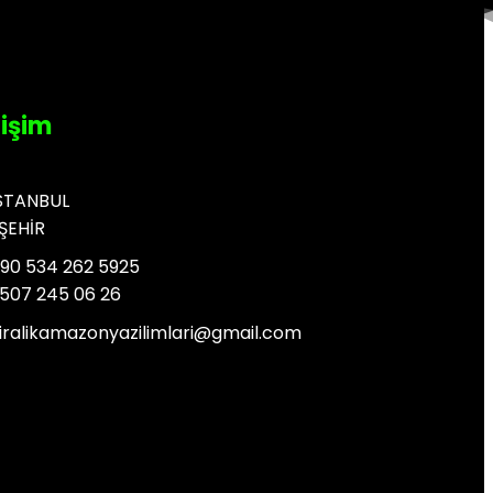
tişim
STANBUL
ŞEHİR
90 534 262 5925
507 245 06 26
iralikamazonyazilimlari@gmail.com