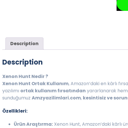
Description
Description
Xenon Hunt Nedir ?
Xenon Hunt Ortak Kullanım
, Amazon’daki en kârlı fırs
yazılımı
ortak kullanım fırsatından
yararlanarak hemen
sunduğumuz
Amzyazilimlari.com
,
kesintisiz ve soru
Özellikleri:
Ürün Araştırma:
Xenon Hunt, Amazon’daki kârlı ürün