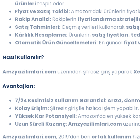
ürünleri
tespit eder.
Fiyat ve Satış Takibi:
Amazon’daki ürünlerin fiyatl
Rakip Analizi:
Rakiplerin
fiyatlandırma stratejile
Satış Tahminleri:
Geçmiş verileri kullanarak
satış
Kârlılık Hesaplama:
Ürünlerin
satış fiyatları, t
Otomatik Ürün Güncellemeleri:
En güncel
fiyat 
Nasıl Kullanılır?
Amzyazilimlari.com
üzerinden şifresiz giriş yaparak
Xe
Avantajları:
7/24 Kesintisiz Kullanım Garantisi:
Arıza, donm
Kolay Erişim:
Şifresiz giriş ile hızlıca işlem yapabil
Yüksek Kar Potansiyeli:
Amazon’da en yüksek kar m
Uzun Süreli Kazanç:
Amzyazilimlari.com
üzerind
Amzyazilimlari.com
, 2019’dan beri
ortak kullanım
hiz