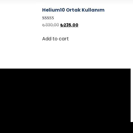
M
Helium10 Ortak Kullanım
Rated
₺
330,00
₺
235,00
4.43
out of 5
Add to cart