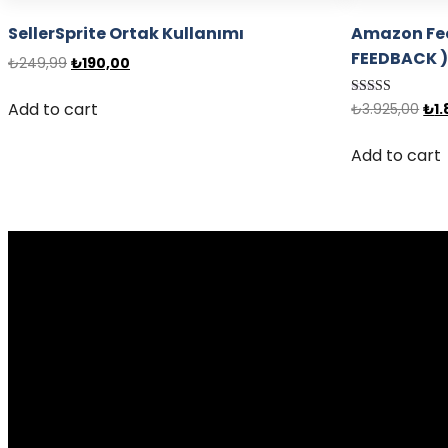
SellerSprite Ortak Kullanımı
Amazon Fee
FEEDBACK 
₺
249,99
₺
190,00
Add to cart
Rated
₺
3.925,00
₺
1
4.83
out of 5
Add to cart