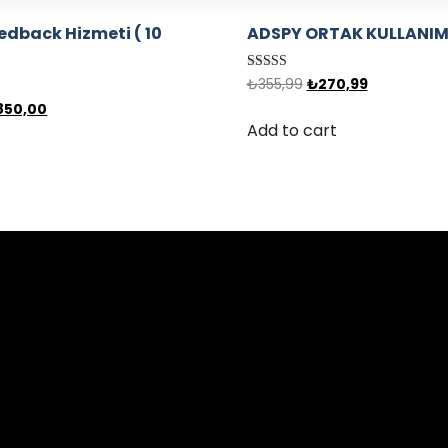
dback Hizmeti ( 10
ADSPY ORTAK KULLANI
)
Rated
₺
355,99
₺
270,99
5.00
.850,00
out of 5
Add to cart