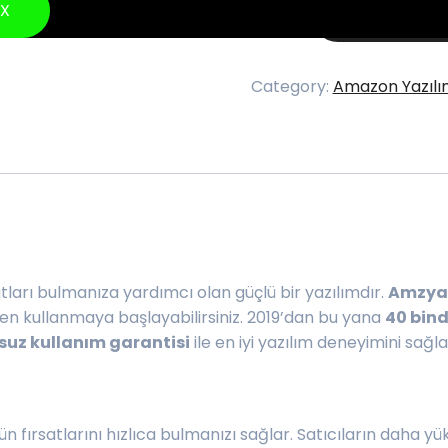
X
Add to cart
Category:
Amazon Yazılı
atları bulmanıza yardımcı olan güçlü bir yazılımdır.
Amzyaz
 kullanmaya başlayabilirsiniz. 2019’dan bu yana
40 bind
nsuz kullanım garantisi
ile en iyi yazılım deneyimini sağla
 fırsatlarını hızlıca bulmanızı sağlar. Satıcıların daha yü