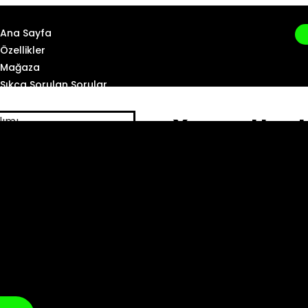
Ana Sayfa
Özellikler
Mağaza
Sıkça Sorulan Sorular
İletişim
Xenon Hunt 
Avcısı Yazıl
₺
999,00
₺
219,00
Xenon Hunt Ortak Kull
keşfetmenizi sağlayan güç
garantisiyle
,
Amzyazil
şifresiz giriş
yaparak bu 