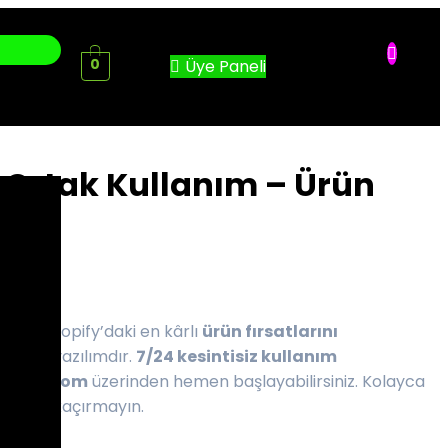
Üye Paneli
0
Ortak Kullanım – Ürün
ımı
anım
, Shopify’daki en kârlı
ürün fırsatlarını
lü bir yazılımdır.
7/24 kesintisiz kullanım
imlari.com
üzerinden hemen başlayabilirsiniz. Kolayca
fırsatı kaçırmayın.