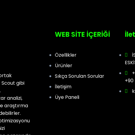
WEB SİTE İÇERİĞİ
İle
Özellikler
İ
ESKİ
Ürünler
+
ortak
Sıkça Sorulan Sorular
+90 
 Scout gibi
İletişim
.
k
Üye Paneli
r analizi,
ime araştırma
ebilirler.
optimizasyonu
izi