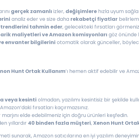
arını
gerçek zamanlı
izler,
değişimlere
hızla uyum sağla
rini
analiz eder ve size daha
rekabetçi fiyatlar
belirleme
 trendlerini tahmin eder
, gelecekteki fırsatları görmeniz
edarik maliyetleri ve Amazon komisyonları
göz önünde 
ve envanter bilgilerini
otomatik olarak günceller, böylece
non Hunt Ortak Kullanım
’ı hemen aktif edebilir ve Amaz
a veya kesinti
olmadan, yazılımı kesintisiz bir şekilde kulla
ir, Amazon’daki fırsatları kaçırmazsınız.
arjını elde edebilmeniz için doğru ürünleri keşfedin.
en yıllardır
40 binden fazla müşteri
,
Xenon Hunt Orta
meti sunarak, Amazon satıcılarına en iyi yazılım deneyimini