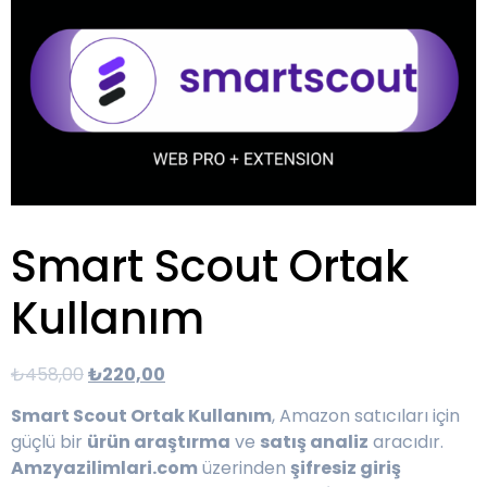
Smart Scout Ortak
Kullanım
₺
458,00
₺
220,00
Smart Scout Ortak Kullanım
, Amazon satıcıları için
güçlü bir
ürün araştırma
ve
satış analiz
aracıdır.
Amzyazilimlari.com
üzerinden
şifresiz giriş