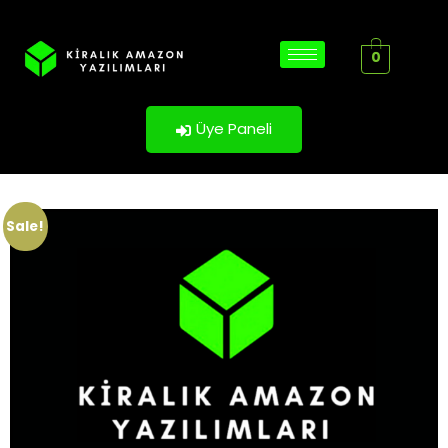
0
Üye Paneli
Sale!