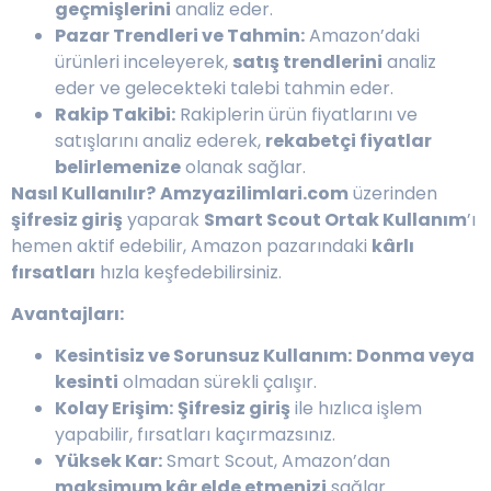
geçmişlerini
analiz eder.
Pazar Trendleri ve Tahmin:
Amazon’daki
ürünleri inceleyerek,
satış trendlerini
analiz
eder ve gelecekteki talebi tahmin eder.
Rakip Takibi:
Rakiplerin ürün fiyatlarını ve
satışlarını analiz ederek,
rekabetçi fiyatlar
belirlemenize
olanak sağlar.
Nasıl Kullanılır?
Amzyazilimlari.com
üzerinden
şifresiz giriş
yaparak
Smart Scout Ortak Kullanım
’ı
hemen aktif edebilir, Amazon pazarındaki
kârlı
fırsatları
hızla keşfedebilirsiniz.
Avantajları:
Kesintisiz ve Sorunsuz Kullanım:
Donma veya
kesinti
olmadan sürekli çalışır.
Kolay Erişim:
Şifresiz giriş
ile hızlıca işlem
yapabilir, fırsatları kaçırmazsınız.
Yüksek Kar:
Smart Scout, Amazon’dan
maksimum kâr elde etmenizi
sağlar.