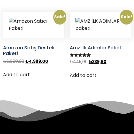
Sale!
Sale!
Amazon Satış Destek
Amz İlk Adımlar Paketi
Paketi
₺
6.999,00
₺
4.999,00
Rated
₺
445,00
₺
339,90
5.00
out of 5
Add to cart
Add to cart