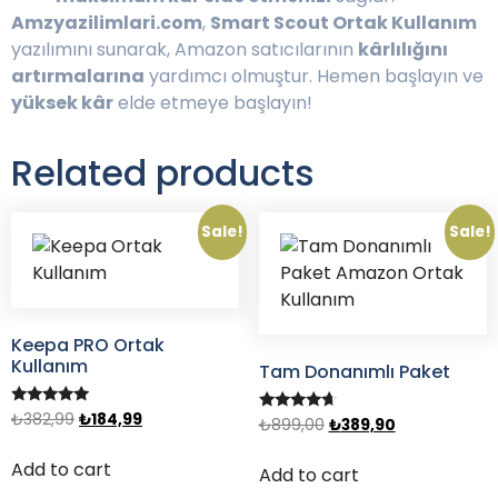
Amzyazilimlari.com
,
Smart Scout Ortak Kullanım
yazılımını sunarak, Amazon satıcılarının
kârlılığını
artırmalarına
yardımcı olmuştur. Hemen başlayın ve
yüksek kâr
elde etmeye başlayın!
Related products
Sale!
Sale!
Keepa PRO Ortak
Kullanım
Tam Donanımlı Paket
Rated
₺
382,99
₺
184,99
Rated
₺
899,00
₺
389,90
5.00
4.50
out of 5
out of 5
Add to cart
Add to cart